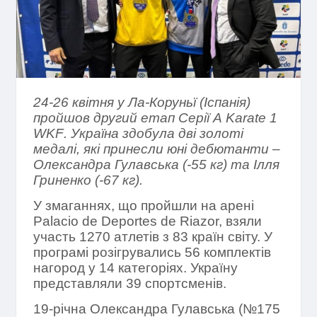
24-26 квітня у Ла-Коруньї (Іспанія)
пройшов другий етап Серії А
Karate
1
WKF
. Україна здобула дві золоті
медалі, які принесли юні дебютанти –
Олександра Гулавська (-55 кг) та Ілля
Гриненко (-67 кг).
У змаганнях, що пройшли на арені
Palacio de Deportes de Riazor, взяли
участь 1270 атлетів з 83 країн світу. У
програмі розігрувались 56 комплектів
нагород у 14 категоріях. Україну
представляли 39 спортсменів.
19-річна Олександра Гулавська (№175