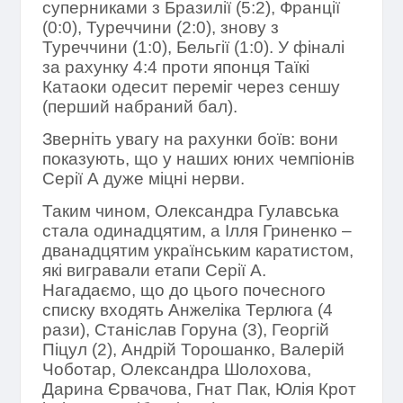
суперниками з Бразилії (5:2), Франції
(0:0), Туреччини (2:0), знову з
Туреччини (1:0), Бельгії (1:0). У фіналі
за рахунку 4:4 проти японця Таїкі
Катаоки одесит переміг через сеншу
(перший набраний бал).
Зверніть увагу на рахунки боїв: вони
показують, що у наших юних чемпіонів
Серії А дуже міцні нерви.
Таким чином, Олександра Гулавська
стала одинадцятим, а Ілля Гриненко –
дванадцятим українським каратистом,
які вигравали етапи Серії А.
Нагадаємо, що до цього почесного
списку входять Анжеліка Терлюга (4
рази), Станіслав Горуна (3), Георгій
Піцул (2), Андрій Торошанко, Валерій
Чоботар, Олександра Шолохова,
Дарина Єрвачова, Гнат Пак, Юлія Крот