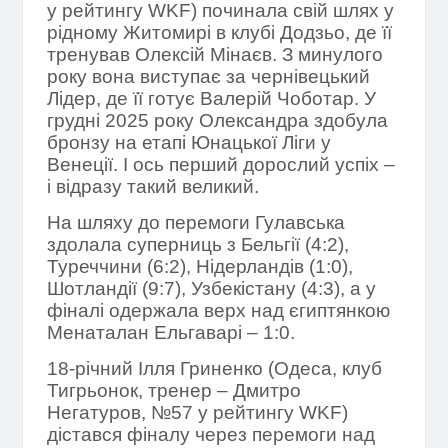
у рейтингу WKF) починала свій шлях у
рідному Житомирі в клубі Додзьо, де її
тренував Олексій Мінаєв. З минулого
року вона виступає за чернівецький
Лідер, де її готує Валерій Чоботар. У
грудні
2025
року Олександра здобула
бронзу на етапі Юнацької Ліги у
Венеції. І ось перший дорослий успіх –
і відразу такий великий.
На шляху до перемоги Гулавська
здолала суперниць з Бельгії (4:2),
Туреччини (6:2), Нідерландів (1:0),
Шотландії (9:7), Узбекістану (4:3), а у
фіналі одержала верх над єгиптянкою
Менаталан Ельгаварі – 1:0.
18-річний Ілля Гриненко (Одеса, клуб
Тигрьонок, тренер – Дмитро
Негатуров, №57 у рейтингу
WKF
)
дістався фіналу через перемоги над