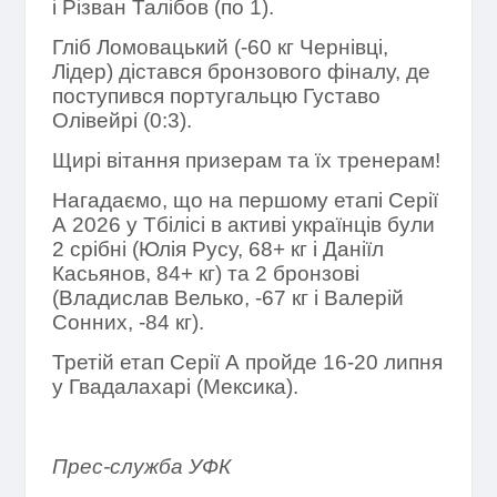
і Різван Талібов (по 1).
Гліб Ломовацький (-60 кг Чернівці,
Лідер) дістався бронзового фіналу, де
поступився португальцю Густаво
Олівейрі (0:3).
Щирі вітання призерам та їх тренерам!
Нагадаємо, що на першому етапі Серії
А 2026 у Тбілісі в активі українців були
2 срібні (Юлія Русу, 68+ кг і Даніїл
Касьянов, 84+ кг) та 2 бронзові
(Владислав Велько, -67 кг і Валерій
Сонних, -84 кг).
Третій етап Серії А пройде 16-20 липня
у Гвадалахарі (Мексика).
Прес-служба УФК