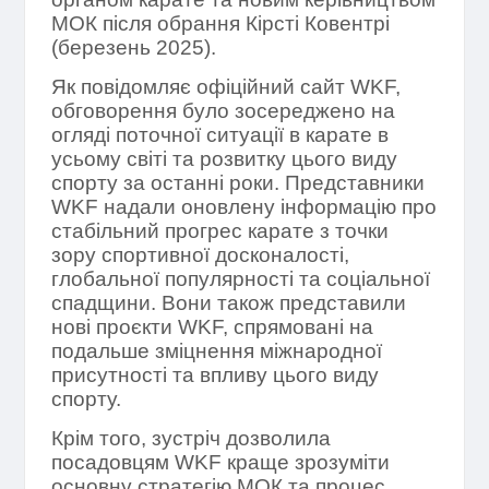
МОК після обрання Кірсті Ковентрі
(березень 2025).
Як повідомляє офіційний сайт WKF,
обговорення було зосереджено на
огляді поточної ситуації в карате в
усьому світі та розвитку цього виду
спорту за останні роки. Представники
WKF надали оновлену інформацію про
стабільний прогрес карате з точки
зору спортивної досконалості,
глобальної популярності та соціальної
спадщини. Вони також представили
нові проєкти WKF, спрямовані на
подальше зміцнення міжнародної
присутності та впливу цього виду
спорту.
Крім того, зустріч дозволила
посадовцям WKF краще зрозуміти
основну стратегію МОК та процес