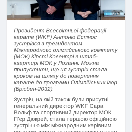
Президент Всесвітньої федерації
карате (WKF) Антоніо Еспінос
зустрівся з президентом
Міжнародного олімпійського комітету
(МОК) Кірсті Ковентрі в штаб-
квартирі МОК у Лозанні. Можна
припустити, що ця зустріч стала
кроком на шляху до повернення
карате до програми Олімпійських ігор
(Брісбен-2032).
Зустріч, на якій також були присутні
генеральний директор WKF Сара
Вольф та спортивний директор МОК
П'єр Дюкрей, стала першою офіційною
зустріччю між міжнародним керівним
органом карате та новим керівництвом