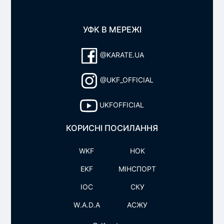
УФК В МЕРЕЖІ
@KARATE.UA
@UKF_OFFICIAL
UKFOFFICIAL
КОРИСНІ ПОСИЛАННЯ
WKF
НОК
EKF
МІНСПОРТ
IOC
СКУ
W.A.D.A
АСЖУ