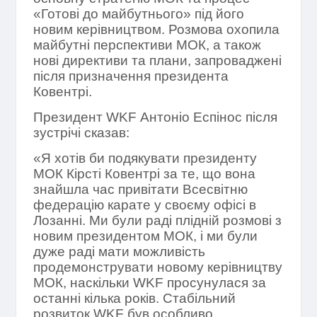
«Готові до майбутнього» під його
новим керівництвом. Розмова охопила
майбутні перспективи МОК, а також
нові директиви та плани, запроваджені
після призначення президента
Ковентрі.
Президент WKF Антоніо Еспінос після
зустрічі сказав:
«Я хотів би подякувати президенту
МОК Кірсті Ковентрі за те, що вона
знайшла час привітати Всесвітню
федерацію карате у своєму офісі в
Лозанні. Ми були раді плідній розмові з
новим президентом МОК, і ми були
дуже раді мати можливість
продемонструвати новому керівництву
МОК, наскільки WKF просунулася за
останні кілька років. Стабільний
розвиток WKF був особливо